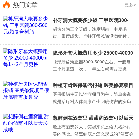
停止打水光后，皮肤会变差？
热门文章
更多>
不会!
补牙洞大概要多少钱 三甲医院300-
水光不是激素，不会产生依赖性。注射水光是增强补
500元/颗复合树脂
龋齿分为三个等级，浅度龋齿、中度龋
水、加强营养的过程，别花冤枉钱了!抛掉乱七八糟
护肤
品!你
齿、重度龋齿。当蛀牙很浅尚没病症时，
只需要注射水光，终结皱纹、松弛、暗沉，恢复肌肤饱满Q弹
补牙医治非常简单，仅将蛀洞充填即可。
如果是初期的补牙，价格很便宜，但严重
隐形牙套大概费用多少 25000-40000
的牙洞需要根管治疗，价格会增加。
元每1～2个月更换
隐形牙齿矫正器3000-5000左右。一般每
三个月复查一次，一年左右就需要更换一
次，平时尽量不要吃过冷的食物。请到当
地正规的三甲医院检查，明确病因后大夫
种植牙齿医保能否报销 医美修复项目
会根据病情对症治疗，这样治疗效果会更
假牙属特需服务费
医保报销主要以治疗项目为主，简单来说
好，收费也会比较公正合理的。
就是治疗对人体健康产生明确伤害的疾病
而产生的费用，医保才会予以报销。而种
植牙齿属于修复整形项目，与做假牙一
想醉倒在酒窝里 甜甜的酒窝可以后天
样。
形成哦
脸上有酒窝的人，笑起来总是给人格外甜
美的感觉。酒窝到底是怎么形成的?酒窝会