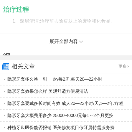
治疗过程
1、深层清洁:治疗前去除皮肤上的废物和化妆品。
2、麻醉:涂抹麻膏，准备治疗。
展开全部内容
3、治疗:在治疗部分，注入进去适量的YVOIRE hydro。
4、事后管理:使注入进去的透明质酸更好的吸收，提高
治疗效果。
相关文章
更多>
水光注射的5大禁忌
隐形牙套多久换一副 一次/每2周,每天20—22小时
隐形牙套效果怎么样 美观舒适方便易清洁
水光可以在家里打？
当然不能!!!
隐形牙套要戴多长时间有效 成人20—22小时/天,1—2年/疗程
注射水光属于医学范畴，要去正规医院!否则后果不堪设
隐形牙套大概费用多少 25000-40000元每1～2个月更换
想。。。
种植牙齿医保能否报销 医美修复项目假牙属特需服务费