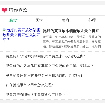
水光成分越多，效果越好？
猜你喜欢
不一定!
每个人的皮肤情况不同，问题也不同。只有根据自己的
膳食
医学
美容
心理
皮肤搭配适合的针剂才能发挥出好的效果。
泡好的黄豆放冰箱能放几天？黄豆
水光打一次就可以了？
怎么发豆芽？
黄豆是一年生草本植物，是世界上最重要的
豆类。黄豆最常用来做各种豆制品、榨取豆
当然……也不一定!
油、酿造酱油和提取蛋白质。那么，泡好的
黄豆放冰箱能放几天？下面，和健康新时报
每个人的肌肤状况不一样，有油性的、干性的、混合
一起来了解一下吧
黄豆用开水泡30分钟可以吗？黄豆来不及泡怎么办？
的、敏感性的…它的注射次数也是因人而异并不是固定不变
哒。
甲鱼蛋的功效与作用有哪些？甲鱼蛋的食用禁忌有哪些？
打完水光后即刻见效？
甲鱼的食用禁忌有哪些？甲鱼和鸡肉能一起吃吗？
立竿见影的是激素!
如何挑选甲鱼？甲鱼怎么处理？
注射水光不是粉底液、BB霜，并不能让你即刻就看见无
甲鱼营养有哪些？甲鱼蒸多久可以吃？
暇的美肌。它从肌肤深层补水，大约一周后会效果明显。