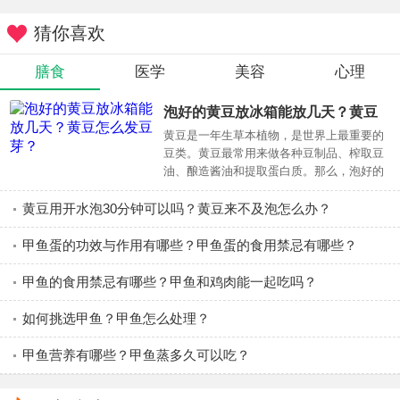
如今，有不少患者，想通过佩戴牙套，将牙齿轻微移
猜你喜欢
位，以此来达到改变脸型的目的，有这种需求的患者是不适
合佩戴牙套的。因为牙套的主要目的是为了给牙齿做整形，
膳食
医学
美容
心理
修复牙齿脱落，拥挤，参差不齐的现象，已达到患者牙齿最
佳的健康状态。
泡好的黄豆放冰箱能放几天？黄豆
怎么发豆芽？
黄豆是一年生草本植物，是世界上最重要的
2、牙龈有问题的患者
豆类。黄豆最常用来做各种豆制品、榨取豆
油、酿造酱油和提取蛋白质。那么，泡好的
在佩戴牙套之前，医生会进行口腔全面的检查工作，包
黄豆放冰箱能放几天？下面，和健康新时报
括牙龈，牙根，牙齿表面，牙齿损坏部位等，在做完需要治
一起来了解一下吧
黄豆用开水泡30分钟可以吗？黄豆来不及泡怎么办？
疗的牙齿之后，才会佩戴牙套。那么，牙龈轻微的问题，通
甲鱼蛋的功效与作用有哪些？甲鱼蛋的食用禁忌有哪些？
过治疗可以改善，如果是比较严重的牙龈萎缩，牙齿松动的
就会很厉害，佩戴牙套的话，是不能达到矫正的目的。
甲鱼的食用禁忌有哪些？甲鱼和鸡肉能一起吃吗？
3、牙槽骨突出，颌骨畸形的患者
如何挑选甲鱼？甲鱼怎么处理？
佩戴牙套矫正的过程，只能较小范围的纠正牙齿不齐，
甲鱼营养有哪些？甲鱼蒸多久可以吃？
牙齿错位等现象，如果出现面部牙槽骨突出和颌骨畸形的患
者，通过佩戴牙套矫正还不能达到理想的效果，还有可能因