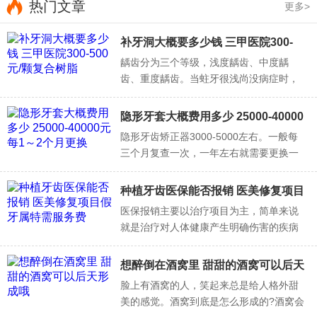
热门文章
更多>
为佩戴牙套，导致压根的损坏或者导致牙齿松动等现象。这
类的患者，需要通过牙齿的外科正牙手术进行治疗。
补牙洞大概要多少钱 三甲医院300-
500元/颗复合树脂
龋齿分为三个等级，浅度龋齿、中度龋
牙套适合多大年龄？
齿、重度龋齿。当蛀牙很浅尚没病症时，
补牙医治非常简单，仅将蛀洞充填即可。
1、具体分为3个时期，第1个阶段是3-5岁的时候，这个
如果是初期的补牙，价格很便宜，但严重
隐形牙套大概费用多少 25000-40000
年龄段需要干预的牙齿畸形的类型比较少，最常见的就是乳
的牙洞需要根管治疗，价格会增加。
元每1～2个月更换
隐形牙齿矫正器3000-5000左右。一般每
牙的反颌，也就是我们俗称的地包天。
三个月复查一次，一年左右就需要更换一
2、第2个阶段是从6岁换牙开始，一直持续到12岁左
次，平时尽量不要吃过冷的食物。请到当
地正规的三甲医院检查，明确病因后大夫
右，这个时期是叫替牙期，因为孩子在这个阶段，身体的各
种植牙齿医保能否报销 医美修复项目
会根据病情对症治疗，这样治疗效果会更
假牙属特需服务费
个部分发生了高速的生长，面部的骨骼和牙齿系统也是一
医保报销主要以治疗项目为主，简单来说
好，收费也会比较公正合理的。
就是治疗对人体健康产生明确伤害的疾病
样，所以对一些我们需要利用颌骨生长潜能的牙齿矫正来
而产生的费用，医保才会予以报销。而种
说，需要在这个阶段进行。
植牙齿属于修复整形项目，与做假牙一
想醉倒在酒窝里 甜甜的酒窝可以后天
3、最后1个阶段是12岁以后一直到18岁成年以前。
样。
形成哦
脸上有酒窝的人，笑起来总是给人格外甜
隐形牙套怎么戴？
美的感觉。酒窝到底是怎么形成的?酒窝会