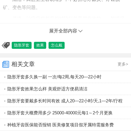
矿、变色等问题。
便捷：治疗疗程都是相对较短并且很有效的，一般情况
下在治疗约9-12月即可完成。想比于传统方法治疗时间约8小
展开全部内容
时，隐形正畸仅为3小时。
隐形牙套
效果
怎么戴
戴隐形牙套有什么危害？
牙齿矫正，由于矫牙器的原因，多数都会引擎牙龈萎缩
相关文章
更多>
的后遗症，矫正过程中或矫牙后使用牙齿黄金，牙齿黄金在
口含的时候可以让萎缩的牙龈直接吸收到足够营养，从而令
隐形牙套多久换一副 一次/每2周,每天20—22小时
萎缩的牙龈再生，闭合因牙齿矫正而出现的难看牙龈缝隙，
隐形牙套效果怎么样 美观舒适方便易清洁
避免因牙齿矫正带来的牙龈萎缩后遗症，矫正不好会出现牙
龈萎缩、松动、牙缝加大等情况，所以要谨慎矫正。
隐形牙套要戴多长时间有效 成人20—22小时/天,1—2年/疗程
哪些人不适合戴隐形牙套？
隐形牙套大概费用多少 25000-40000元每1～2个月更换
1、想通过佩戴牙套来改变面部脸型的患者
种植牙齿医保能否报销 医美修复项目假牙属特需服务费