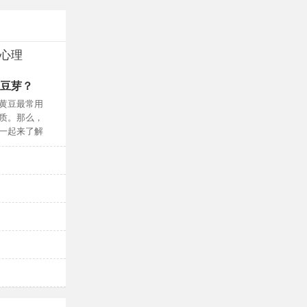
心理
豆芽？
人民健康民族
第三期成功举
黄豆最常用
以“为大众健康保驾
质。那么，
病测评”高级研
一起来了解
班除学员一百多
于时代中破局，盈康一生差异化之路
瑞安塘下男科
传递安全和爱，伊可新再入选OTC品牌宣传月宣
手足口病怎么护理？手足口病怎么治疗？
手足口病怎样预防？手足口病潜伏期有多久？