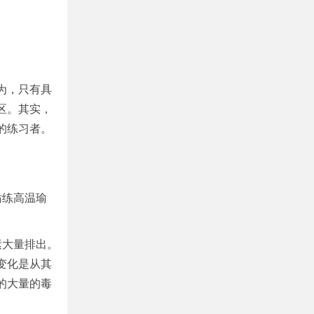
为，只有具
区。其实，
的练习者。
妨练高温瑜
素大量排出。
变化是从其
的大量的毒