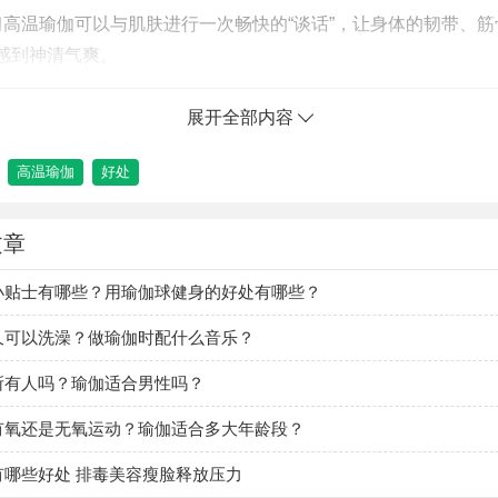
习高温瑜伽可以与肌肤进行一次畅快的“谈话”，让身体的韧带、
感到神清气爽。
展开全部内容
伽练习要注意什么
高温瑜伽的时候最好有专业老师的指导，虽然说高温瑜珈是在高
高温瑜伽
好处
的高温瑜珈场所，应该是处于恒温状态且空气是与室外交互对流
空间，尤其是对缺氧环境特别容易感到敏感的人，更是要加倍小
文章
经验老到的瑜珈高手，建议还是选择有专业指导老师在场的地方
小贴士有哪些？用瑜伽球健身的好处有哪些？
高温瑜伽的过程中也有很多的注意事项，首先衣服穿着要舒适，
久可以洗澡？做瑜伽时配什么音乐？
形，以便随时查看动作的准确性，有弹性、贴身的衣服最好，也
所有人吗？瑜伽适合男性吗？
便于观察动作，女士应选择穿运动型内衣，男士甚至可以赤上身
自用的毛巾放在身体旁边，因为环境的高温会加速身体的排汗。
有氧还是无氧运动？瑜伽适合多大年龄段？
洁，起防滑作用，另外一条毛巾用于擦汗。
有哪些好处 排毒美容瘦脸释放压力