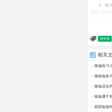
3、练
进而人就会
高温瑜
在练习
初学者
行，但适当
密不透风的
相关
身体健康且
全。
瑜伽练习
在练习
做瑜伽多
能够展现体
瑜伽适合
衣短裤，以
要准备两条
瑜伽属于
保持垫子清
面部瑜伽