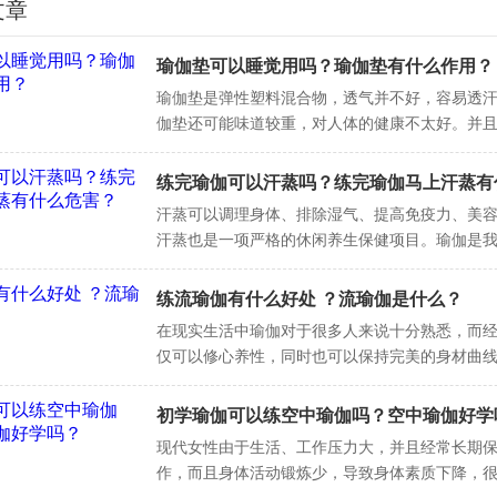
文章
瑜伽垫可以睡觉用吗？瑜伽垫有什么作用？
瑜伽垫是弹性塑料混合物，透气并不好，容易透
伽垫还可能味道较重，对人体的健康不太好。并
后，瑜伽垫容易残留汗渍和细菌。加之透气不好
肤类疾病，在
练完瑜伽可以汗蒸吗？练完瑜伽马上汗蒸有
害？
汗蒸可以调理身体、排除湿气、提高免疫力、美
汗蒸也是一项严格的休闲养生保健项目。瑜伽是
的一种运动，很多人都会通过练瑜伽来培养自己
等
练流瑜伽有什么好处 ？流瑜伽是什么？
在现实生活中瑜伽对于很多人来说十分熟悉，而
仅可以修心养性，同时也可以保持完美的身材曲
加的柔软，瑜伽越来越受到年轻人的喜爱了，但
不了解瑜
初学瑜伽可以练空中瑜伽吗？空中瑜伽好学
现代女性由于生活、工作压力大，并且经常长期
作，而且身体活动锻炼少，导致身体素质下降，