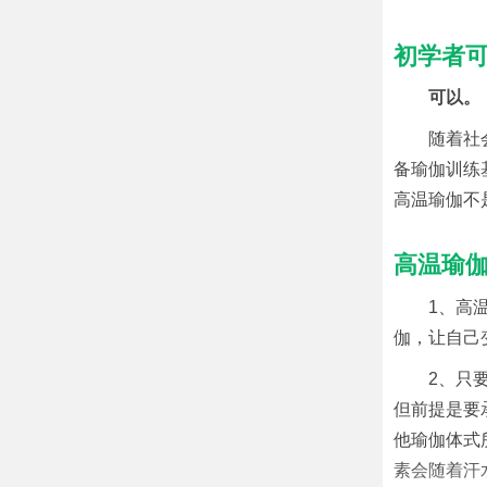
初学者
可以。
随着社
备瑜伽训练
高温瑜伽不
高温瑜
1、高
伽，让自己
2、只
但前提是要
他瑜伽体式
素会随着汗