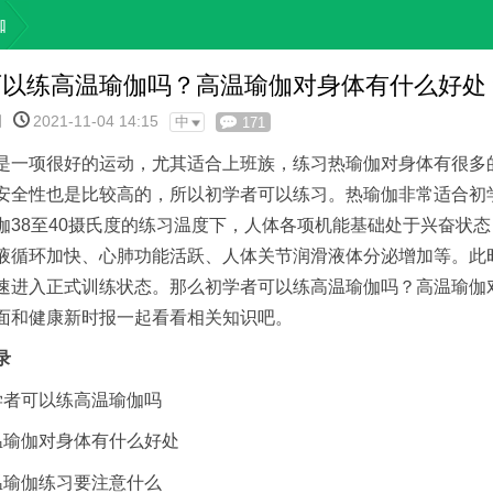
伽
可以练高温瑜伽吗？高温瑜伽对身体有什么好处
网
2021-11-04 14:15
中
171
是一项很好的运动，尤其适合上班族，练习热瑜伽对身体有很多
安全性也是比较高的，所以初学者可以练习。热瑜伽非常适合初
伽38至40摄氏度的练习温度下，人体各项机能基础处于兴奋状
液循环加快、心肺功能活跃、人体关节润滑液体分泌增加等。此
速进入正式训练状态。那么初学者可以练高温瑜伽吗？高温瑜伽
面和健康新时报一起看看相关知识吧。
录
学者可以练高温瑜伽吗
温瑜伽对身体有什么好处
温瑜伽练习要注意什么