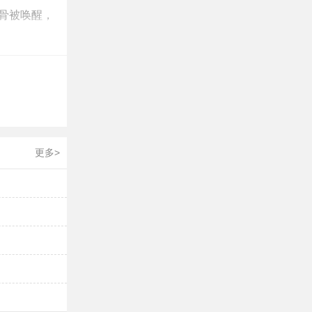
筋骨被唤醒，
温的地方进
的，绝非是
心，除非是
更多>
，较为安
便于活动，
可以穿着短
练习。其次
一条是为了