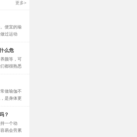
更多>
汗。便宜的瑜
且做过运动
，还会导致皮
什么危
容养颜等，可
我们都很熟悉
的气质、减肥
经常做瑜伽不
线，是身体更
是有许多人并
吗？
保持一个动
很容易会劳累