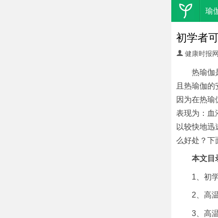
瑜
初学者
健康时报
热瑜伽
且热瑜伽的
因为在热瑜
表现为：血
以较快地迅
么好处？下
本文目
1、初
2、高
3、高