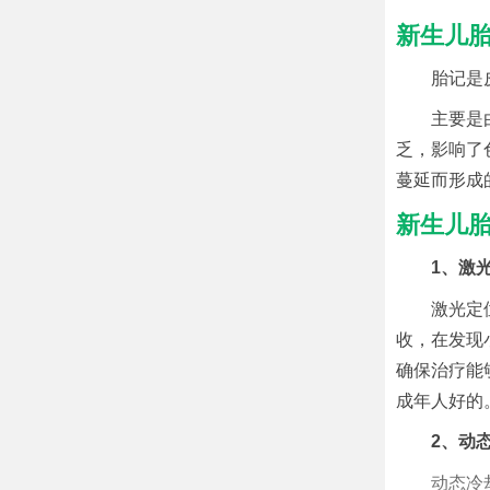
新生儿
胎记是
主要是
乏，影响了
蔓延而形成
新生儿
1、激
激光定
收，在发现
确保治疗能
成年人好的
2、动
动态冷