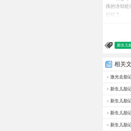
殊的冷却处
好处了。
青色胎
1、痛
新生儿
息，一般1
2、色
相关
3、治
激光去胎记
4、大
创面形成痂
新生儿胎
5、必
新生儿胎记
止继发感染
新生儿胎记
6、防
新生儿胎