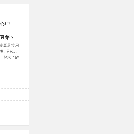
心理
它通过复制
因遗传而出
豆芽？
人民健康民族
携带了遗传
第三期成功举
黄豆最常用
以“为大众健康保驾
质。那么，
病测评”高级研
一起来了解
班除学员一百多
污染比较严
于时代中破局，盈康一生差异化之路
儿发生基因
瑞安塘下男科
有胎记会很
传递安全和爱，伊可新再入选OTC品牌宣传月宣
手足口病怎么护理？手足口病怎么治疗？
手足口病怎样预防？手足口病潜伏期有多久？