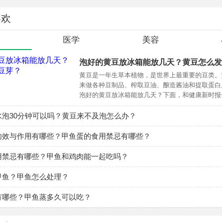
遗传吗？
喜欢
遗传的可能，胎记形成的根本原因是由于基因的遗传或变异。
食
医学
美容
显性遗传。基因是一个遗传物质在上下代之间传递的基本单位，
传给下一代。遗传学上的显性遗传和隐性遗传会造成有些人因基
泡好的黄豆放冰箱能放几天？黄豆怎么发
些人则不会。那些因隐性遗传而未出现胎记的患者，因基因里面
黄豆是一年生草本植物，是世界上最重要的豆类。
来做各种豆制品、榨取豆油、酿造酱油和提取蛋白
是没有表现出来，生育的下一代仍旧会有出现胎记的可能。
泡好的黄豆放冰箱能放几天？下面，和健康新时报
或饮食污染而导致的胎儿基因变异。孕妇在怀孕时，如果生活在
一下吧
水泡30分钟可以吗？黄豆来不及泡怎么办？
，或者食用了含有农药、杀虫剂、激素类的食物，都有可能使胎
造成各种胎记的产生。
功效与作用有哪些？甲鱼蛋的食用禁忌有哪些？
胎记是困扰很多新生儿父母的一个问题，在刚出生的宝宝身上带
用禁忌有哪些？甲鱼和鸡肉能一起吃吗？
般来说都是可以通过激光去除的，大家可以咨询下当地的医院。
甲鱼？甲鱼怎么处理？
有哪些？甲鱼蒸多久可以吃？