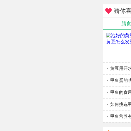
胎记会
猜你
胎记有
膳
基因的
把遗传信息
现胎记而有
基因而仅仅
因环境
黄豆用开
重的环境下
变异，从而
甲鱼蛋的
总结：
甲鱼的食
不好看，一
如何挑选
甲鱼营养