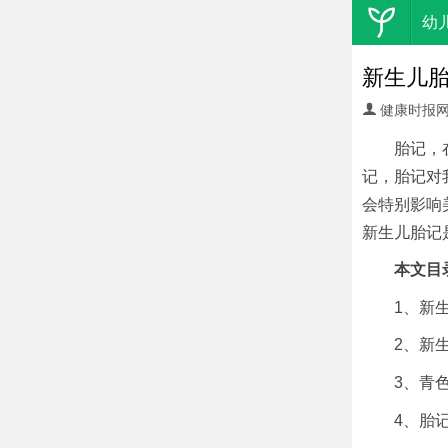
幼
新生儿胎
健康时报
胎记，
记，胎记对
会特别影响
新生儿胎记
本文目
1、新
2、新
3、青
4、胎