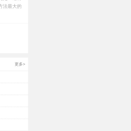
方法最大的
宝宝静卧休
长达9个月。
更多>
逐渐消退，
2次，以防