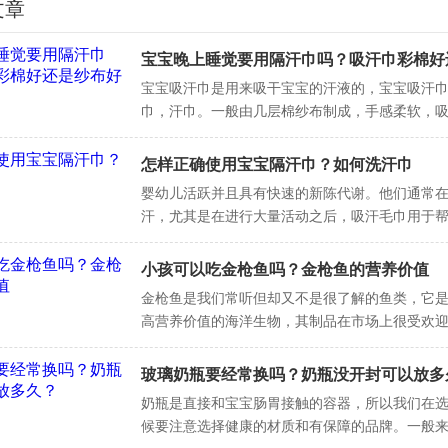
文章
宝宝晚上睡觉要用隔汗巾吗？吸汗巾彩棉好
好
宝宝吸汗巾是用来吸干宝宝的汗液的，宝宝吸汗
巾，汗巾。一般由几层棉纱布制成，手感柔软，
且棉纱越洗越软，一年四季都可以使用。下面，
时报一起了解相
怎样正确使用宝宝隔汗巾？如何洗汗巾
婴幼儿活跃并且具有快速的新陈代谢。他们通常
汗，尤其是在进行大量活动之后，吸汗毛巾用于
部吸收汗水，因此应根据婴儿背部的大小选择其
通常
小孩可以吃金枪鱼吗？金枪鱼的营养价值
金枪鱼是我们常听但却又不是很了解的鱼类，它
高营养价值的海洋生物，其制品在市场上很受欢
孩可以吃金枪鱼吗？金枪鱼有哪些种类？下面，
一起了解一
玻璃奶瓶要经常换吗？奶瓶没开封可以放多
奶瓶是直接和宝宝肠胃接触的容器，所以我们在
候要注意选择健康的材质和有保障的品牌。一般