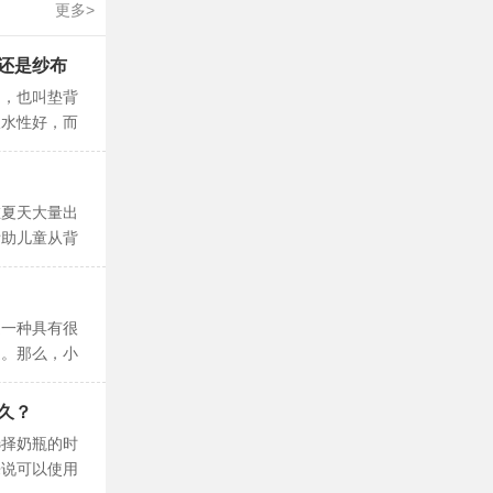
更多>
还是纱布
巾，也叫垫背
吸水性好，而
就快和健康新
在夏天大量出
帮助儿童从背
长度和宽度。
是一种具有很
迎。那么，小
和健康新时报
久？
选择奶瓶的时
来说可以使用