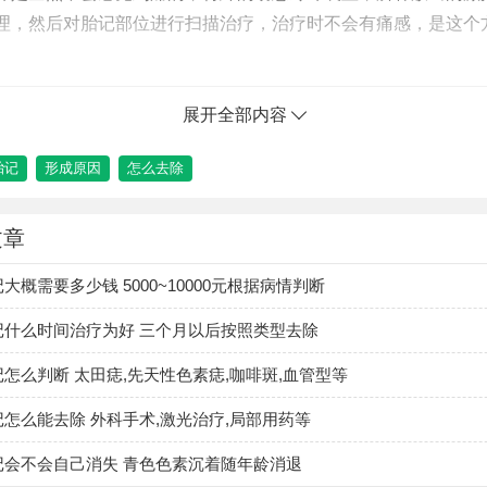
理，然后对胎记部位进行扫描治疗，治疗时不会有痛感，是这个
记去除后如何护理？
展开全部内容
觉较为敏感的宝宝，回家后可能仍会觉得不舒服，此时，最好让
胎记
形成原因
怎么去除
天后，症状会自然消失。
素消退是一个缓慢的生物学过程，一般为1—3个月，少数病例可
文章
疗后一周，不要吃腥辣食物，防止创面发炎。
大概需要多少钱 5000~10000元根据病情判断
面积治疗后局部略肿胀或有少量水泡，这种是正常现象，6小时后
皮，7—14天且自然脱落，不要强行剥离以免留疤。
记什么时间治疗为好 三个月以后按照类型去除
要时需遵医嘱口服抗生素，局部烧伤应用湿润膏4—6天，每天1—
怎么判断 太田痣,先天性色素痣,咖啡斑,血管型等
的出现。
怎么能去除 外科手术,激光治疗,局部用药等
晒不佳、或易出现色素沉着的宝宝，要注意防晒。
记会不会自己消失 青色色素沉着随年龄消退