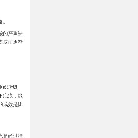
常。
酸的严重缺
表皮而逐渐
组织所吸
下疤痕，能
的成效是比
光是经过特