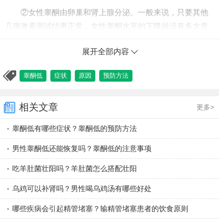
②女性睾酮由卵巢和肾上腺分泌。一般来说，只要其他
几项激素测试结果正常，女性睾酮水平的下降就没有多大意
义。
展开全部内容
睾酮低
症状
原因
预防方法
男性睾酮低的原因是什么？
1、睾丸本身的问题
相关文章
更多>
这种情况一般都是外伤导致睾丸功能失常或者是因为睾
睾酮低有哪些症状？睾酮低的预防方法
丸疾病导致的，就像是睾丸炎等都可能导致睾酮比较低，同
时还可能是因为手术的原因到时睾丸产生睾酮的功能降低，
男性睾酮低还能恢复吗？睾酮低的注意事项
体内的睾酮水平自然会降低甚至是丧失。
吃羊肚菌壮阳吗？羊肚菌怎么搭配壮阳
2、下丘脑-脑垂体部位的病变或者是继发性的功能障碍
乌鸡可以补肾吗？男性喝乌鸡汤有哪些好处
一般这种情况，必须要做脑垂体分泌的两种促性腺激素
哪些疾病会引起精管堵塞？输精管堵塞患者的饮食原则
也就是卵泡刺激素和黄体生成素的检测，如果说两种促性腺