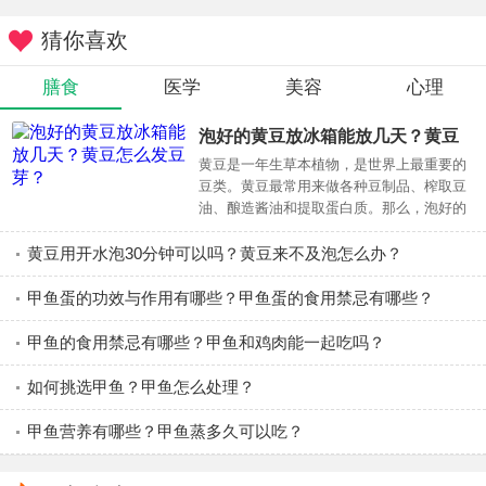
激素水平都比较低的话，那么睾酮的水平也会低，这就说明
猜你喜欢
了睾酮低是由于脑垂体的疾病所导致的，应该积极治疗原发
病。一般选用的都是促性腺激素治疗和HCG治疗，效果还不
膳食
医学
美容
心理
错，如果两种促性腺激素的水平正常就可以排除脑垂体疾
泡好的黄豆放冰箱能放几天？黄豆
病，可以从睾丸本身找原因了。
怎么发豆芽？
黄豆是一年生草本植物，是世界上最重要的
豆类。黄豆最常用来做各种豆制品、榨取豆
油、酿造酱油和提取蛋白质。那么，泡好的
睾酮低的预防方法
黄豆放冰箱能放几天？下面，和健康新时报
一起来了解一下吧
黄豆用开水泡30分钟可以吗？黄豆来不及泡怎么办？
1、保持良好的生活习惯
甲鱼蛋的功效与作用有哪些？甲鱼蛋的食用禁忌有哪些？
研究表明，过度饮酒，长期失眠，熬夜等不良习惯会减
甲鱼的食用禁忌有哪些？甲鱼和鸡肉能一起吃吗？
慢睾丸激素的产生速度，引起性腺激素紊乱，临床表现为性
欲减退等。男性应该尽量保持健康的习惯。努力戒烟，戒
如何挑选甲鱼？甲鱼怎么处理？
酒，赌博，并保持充足的睡眠。
甲鱼营养有哪些？甲鱼蒸多久可以吃？
2、态度好，要自信