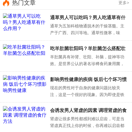
良好的心理状态可以减轻心脏负担和降低血压，这相当
热门文章
更多>
于把油放在性器官上，并且可以运行得更好。乐观态度可以
使婚姻稳定和谐。
通草男人可以吃吗？男人吃通草有什
么作用？
通草为五加科植物通脱木的干燥茎髓。主
3、规律的性关系
产于广西、四川等地。通草性微寒，味
性技能被用于退休。年老并不意味着结束性生活。如果
甘、淡，归于肺、胃经。具有清热利尿、
通气下乳的作用。通草，秋季割取茎，截
你没有长时间的性生活，就会导致性能下降，内分泌失调和
吃羊肚菌壮阳吗？羊肚菌怎么搭配壮
成段，趁鲜取出髓部，理直，晒干。
性功能加速老化。相反，保持正常和谐的性生活有利于增强
阳
羊肚菌具有补肾、壮阳、补脑，提神等功
效。是世界公认的著名珍稀食药兼用菌，
神经系统的功能和维持性活动。
其香味独特，营养丰富，功能齐全，食效
4、经常锻炼
显著．富含多种人体需要的氨基酸和有机
影响男性健康的疾病 饭后七个坏习惯
锗。下面，和健康新时报一起了解
对于那些参加体育运动的人来说，40%的人比他们参加
影响男性健康
现在的男性对于自身的健康问题比较关
运动前更兴奋，25%的人更可能达到高潮。运动后，人体会
注，这是一个很好的现象。因为即使是铁
打的汉子，也抵不过健康的威胁。那么哪
释放一种愉快的激素。同时，锻炼可以增强心脏向性器官供
些健康问题会给男人带来影响呢?下面跟随
会诱发男人肾虚的因素 调理肾虚的食
血的能力，提供更多的血液供应和更强的勃起能力。
健康新时报了解
疗方法
肾虚让很多男性都感到难以启齿，可是当
肾虚真正找上你的时候，你再难以启齿都