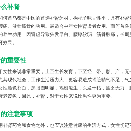
什么补肾
和何首乌都是中医的首选补肾药材，枸杞子味甘性平，具有补肾
腰痛、健壮筋骨的功用。最适合中年女性肾虚者食用。而何首乌
的养生功用，因肾虚导致头发早白、腰膝软弱、筋骨酸痛，长期
肾效果。
肾的重要性
于女性来说非常重要，上至生长发育，下至经、带、胎、产，无
尤其现代社会，工作生活压力大，更容易造成肾脏精气不足，气
女性脸色苍白，黑眼圈明显，褐斑滋生，头发干枯，疲乏无力，
衰老迹象，因此，补肾，对于女性来说比男性更为重要。
肾的注意事项
用补肾药物和食物之外，也应该注意健康的生活方式，女性切记