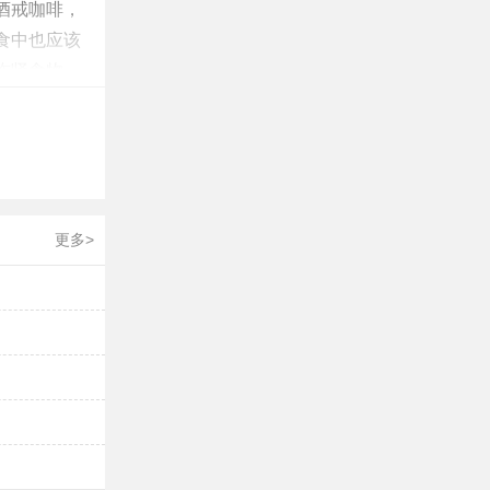
酒戒咖啡，
食中也应该
伤肾食物。
更多>