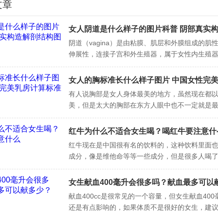
文章
女人阴道是什么样子的图片科普 阴部真实
构图
阴道（vagina）是由粘膜、肌层和外膜组成的肌
伸展性，连接子宫和外生殖器，属于女性内生殖
的性交器官，也是排出月经血和娩出胎儿的管道
群、个体内分
女人的胸标准长什么样子图片 中国女性完
标准
有人说胸部是女人身体最美的地方，虽然现在都
美，但是太大的胸部在东方人眼中也不一定就是
个女性都希望有一对丰满而富有弹性的乳房，使
有的流畅
红牛为什么不适合女生喝？喝红牛要注意什
红牛现在是中国很有名的饮料的，这种饮料里面
成分，像是维他命等等一些成分，但是很多人喝
别有精神，还有一个原因就是它里面有咖啡碱，
有必要的
女生献血400毫升会很多吗？献血最多可以
献血400cc是很常见的一个容量，但女生献血40
还是有点影响的，如果体质不是很好的女生，建