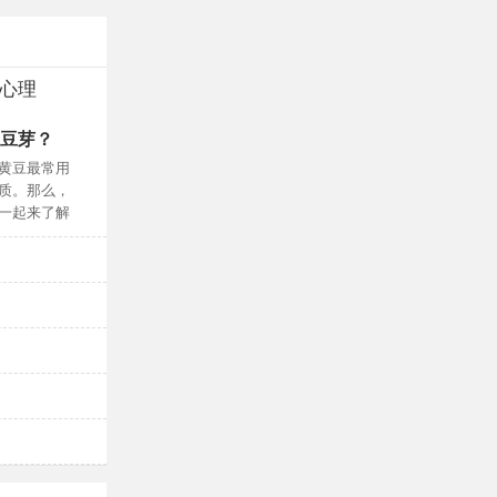
心理
豆芽？
人民健康民族
第三期成功举
黄豆最常用
以“为大众健康保驾
质。那么，
病测评”高级研
一起来了解
班除学员一百多
于时代中破局，盈康一生差异化之路
瑞安塘下男科
传递安全和爱，伊可新再入选OTC品牌宣传月宣
手足口病怎么护理？手足口病怎么治疗？
手足口病怎样预防？手足口病潜伏期有多久？