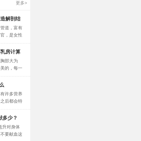
更多>
构造解剖结
性管道，富有
器官，是女性
。阴道微生物
美乳房计算
以胸部大为
最美的，每一
之构成女性特
么
也有许多营养
了之后都会特
红牛饮料是没
献多少？
0毫升对身体
议不要献血这