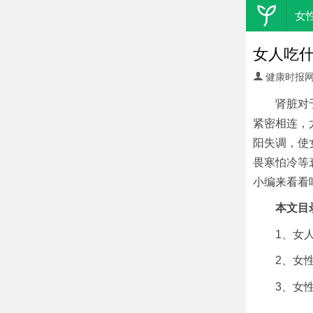
女
女人吃
健康时报
肾脏对
紧密相连，
阳失调，使
畏寒怕冷等
小编来看看
本文目
1、女
2、女
3、女