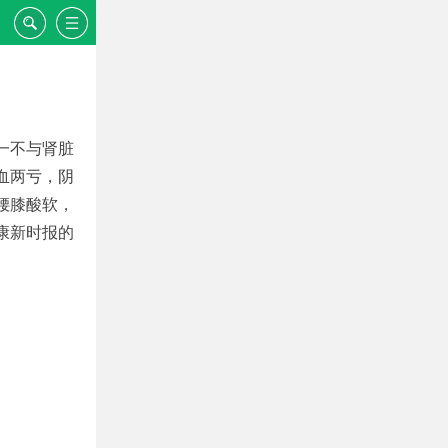
一不与肾脏
血两亏，阴
腰膝酸软，
康新时报的