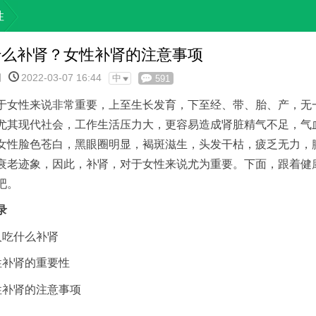
性
什么补肾？女性补肾的注意事项
网
2022-03-07 16:44
中
591
于女性来说非常重要，上至生长发育，下至经、带、胎、产，无
尤其现代社会，工作生活压力大，更容易造成肾脏精气不足，气
女性脸色苍白，黑眼圈明显，褐斑滋生，头发干枯，疲乏无力，
衰老迹象，因此，补肾，对于女性来说尤为重要。下面，跟着健
吧。
录
人吃什么补肾
性补肾的重要性
性补肾的注意事项