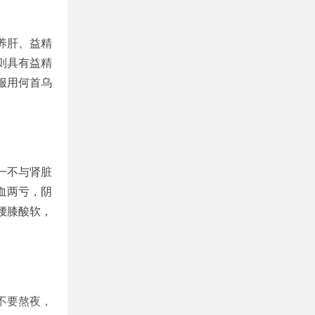
养肝、益精
则具有益精
服用何首乌
一不与肾脏
血两亏，阴
腰膝酸软，
不要熬夜，