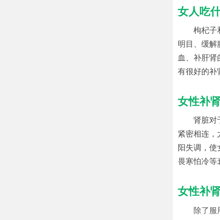
女人吃
枸杞子
明目、缓解
血、补肝肾
有很好的补
女性补
肾脏对
紧密相连，
阳失调，使
畏寒怕冷等
女性补
除了服