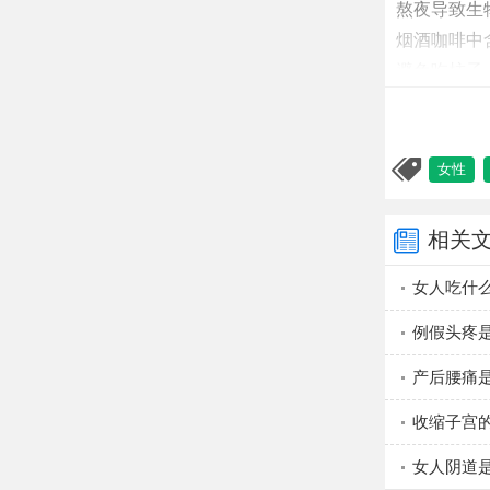
熬夜导致生
烟酒咖啡中
避免吃柿子
女性
相关
女人吃什
例假头疼
产后腰痛
收缩子宫
女人阴道