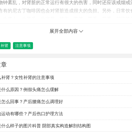
物钟紊乱，对肾脏的正常运行有很大的伤害，同时还应该戒烟戒
含有的尼古丁咖啡因也会对肾脏造成很大的负担。另外，日常饮
、生萝卜、生菜瓜、生洋葱、辣椒、芥菜、丁香、茴香、胡椒等
展开全部内容
补肾
注意事项
文章
么补肾？女性补肾的注意事项
是什么原因？例假头痛怎么缓解
是怎么回事？产后腰痛怎么调理好
的运动有哪些？产后伤口护理方法
是什么样子的图片科普 阴部真实构造解剖结构图