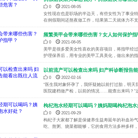
0
2021-08-05
女性现在也是职场的半边天，有些女性为了事业
在例假期间还熬夜做工作，结果第二天就体力不
情况。那么例假熬夜后头晕怎么办？例假熬夜有
面和大众
频繁美甲会带来哪些伤害？女人如何保护指
0
2021-08-05
美甲是很多爱美女性喜欢的美容项目，将指甲经
护理保养后，用专业的美甲工具美化，做出来的
精致，但是由于美甲产品的成分中含有化学物质
心，那么频繁
以前流产可以检查出来吗 妇产科诊断报告
人流史吗
0
2022-02-16
“医生我对象怀孕了，我怀疑她以前打过胎，明天
医院建档做产检，以前的情况……能查出来吗？”
可真辛辣，却在各个医生咨询平台层出不穷。男
丈夫们背地里的小心思，让多少姑娘捏了一把汗
枸杞泡水经期可以喝吗？姨妈期喝枸杞泡水
0
2021-09-29
枸杞子大家都了解是保健养生益寿延年的补血补
吃、熬粥、烧菜都能够，它的食用方法多种多样
高，具备非常好的作用与功效，枸杞不但是中老