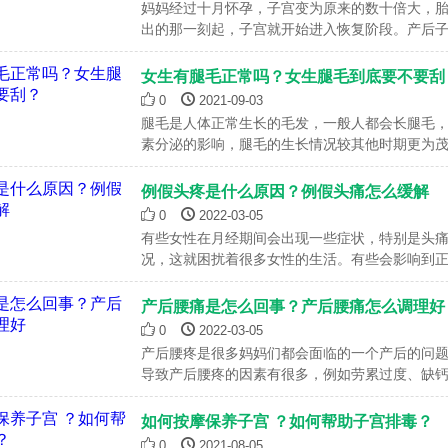
妈妈经过十月怀孕，子宫变为原来的数十倍大，
出的那一刻起，子宫就开始进入恢复阶段。产后
妈妈来说是头等大事。那么，收缩子宫的运动有
快和大众
女生有腿毛正常吗？女生腿毛到底要不要刮
0
2021-09-03
腿毛是人体正常生长的毛发，一般人都会长腿毛
素分泌的影响，腿毛的生长情况较其他时期更为
期过后自会恢复正常，腿毛具有减少摩擦的作用
减缓皮肤的
例假头疼是什么原因？例假头痛怎么缓解
0
2022-03-05
有些女性在月经期间会出现一些症状，特别是头
况，这就困扰着很多女性的生活。有些会影响到
工作。那么，例假头疼是什么原因？例假头痛怎
健康新时报
产后腰痛是怎么回事？产后腰痛怎么调理好
0
2022-03-05
产后腰疼是很多妈妈们都会面临的一个产后的问
导致产后腰疼的因素有很多，例如劳累过度、缺
等等。那么，产后腰痛怎么调理好？下面，就快
一起了解
如何按摩保养子宫 ？如何帮助子宫排毒？
0
2021-08-05