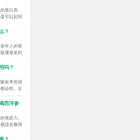
富的蛋白质、
鸭蛋可以起到
对身体健康很
么？
中老年人的骨
到延缓衰老的
至今常用的名
用吗？
，吸收率也很
天都会吃。近
行起来了，纳
喝西洋参
体的免疫力。
人都适合服用
能喝西洋参的
害？