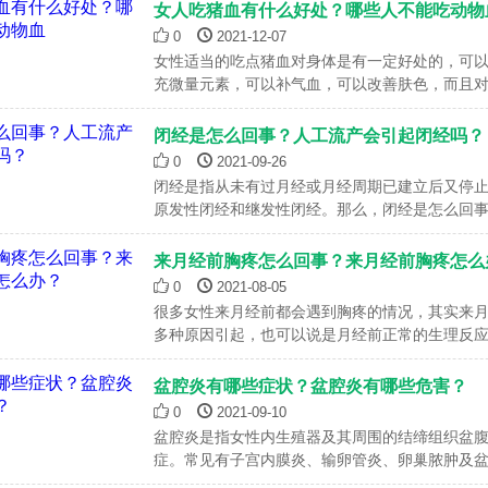
要，在青年人当
女人吃猪血有什么好处？哪些人不能吃动物
0
2021-12-07
女性适当的吃点猪血对身体是有一定好处的，可
充微量元素，可以补气血，可以改善肤色，而且
力也有一定的好处，平时可以适当的吃点猪血，
来说，会通过
闭经是怎么回事？人工流产会引起闭经吗？
0
2021-09-26
闭经是指从未有过月经或月经周期已建立后又停
原发性闭经和继发性闭经。那么，闭经是怎么回
经的原因有哪些？下面，就快和健康新时报一起
吧！本文
来月经前胸疼怎么回事？来月经前胸疼怎么
0
2021-08-05
很多女性来月经前都会遇到胸疼的情况，其实来
多种原因引起，也可以说是月经前正常的生理反
合征是妇女在月经来临前的一系列的生理和情感
现。
盆腔炎有哪些症状？盆腔炎有哪些危害？
0
2021-09-10
盆腔炎是指女性内生殖器及其周围的结缔组织盆
症。常见有子宫内膜炎、输卵管炎、卵巢脓肿及
等。盆腔炎性疾病若未能得到及时、彻底的治疗